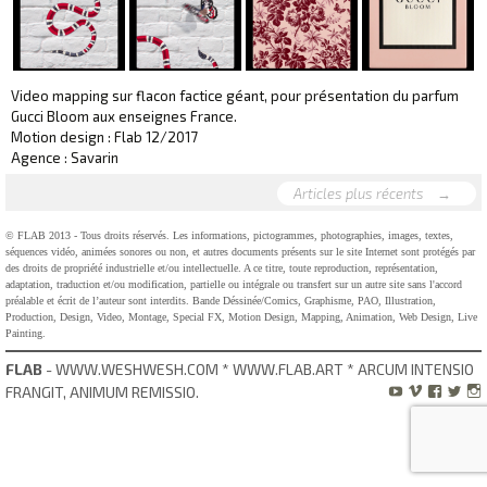
Video mapping sur flacon factice géant, pour présentation du parfum
Gucci Bloom aux enseignes France.
Motion design : Flab 12/2017
Agence : Savarin
Articles plus récents
→
© FLAB 2013 - Tous droits réservés. Les informations, pictogrammes, photographies, images, textes,
séquences vidéo, animées sonores ou non, et autres documents présents sur le site Internet sont protégés par
des droits de propriété industrielle et/ou intellectuelle. A ce titre, toute reproduction, représentation,
adaptation, traduction et/ou modification, partielle ou intégrale ou transfert sur un autre site sans l'accord
préalable et écrit de l’auteur sont interdits. Bande Déssinée/Comics, Graphisme, PAO, Illustration,
Production, Design, Video, Montage, Special FX, Motion Design, Mapping, Animation, Web Design, Live
Painting.
FLAB
- WWW.WESHWESH.COM * WWW.FLAB.ART * ARCUM INTENSIO
FRANGIT, ANIMUM REMISSIO.




