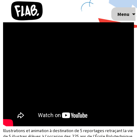
Menu
Illustrations et animation à destination de 5 reportages retraçant la vie
de 5 illustres élèves à l’occasion des 225 ans de l’École Polytechnique.