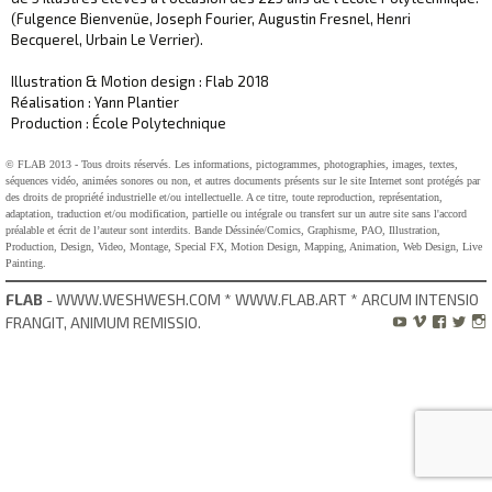
(Fulgence Bienvenüe, Joseph Fourier, Augustin Fresnel, Henri
Becquerel, Urbain Le Verrier).
Illustration & Motion design : Flab 2018
Réalisation : Yann Plantier
Production : École Polytechnique
© FLAB 2013 - Tous droits réservés. Les informations, pictogrammes, photographies, images, textes,
séquences vidéo, animées sonores ou non, et autres documents présents sur le site Internet sont protégés par
des droits de propriété industrielle et/ou intellectuelle. A ce titre, toute reproduction, représentation,
adaptation, traduction et/ou modification, partielle ou intégrale ou transfert sur un autre site sans l'accord
préalable et écrit de l’auteur sont interdits. Bande Déssinée/Comics, Graphisme, PAO, Illustration,
Production, Design, Video, Montage, Special FX, Motion Design, Mapping, Animation, Web Design, Live
Painting.
FLAB
- WWW.WESHWESH.COM * WWW.FLAB.ART * ARCUM INTENSIO
FRANGIT, ANIMUM REMISSIO.




