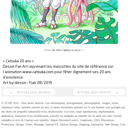
« Catsuka 20 ans »
Dessin Fan Art reprenant les mascottes du site de référence sur
l’animation
www.catsuka.com
pour fêter dignement ses 20 ans
d’existence.
Art by/dessin : Flab 08/2019
←
Articles plus anciens
Articles plus récents
→
© FLAB 2013 - Tous droits réservés. Les informations, pictogrammes, photographies, images, textes,
séquences vidéo, animées sonores ou non, et autres documents présents sur le site Internet sont protégés par
des droits de propriété industrielle et/ou intellectuelle. A ce titre, toute reproduction, représentation,
adaptation, traduction et/ou modification, partielle ou intégrale ou transfert sur un autre site sans l'accord
préalable et écrit de l’auteur sont interdits. Bande Déssinée/Comics, Graphisme, PAO, Illustration,
Production, Design, Video, Montage, Special FX, Motion Design, Mapping, Animation, Web Design, Live