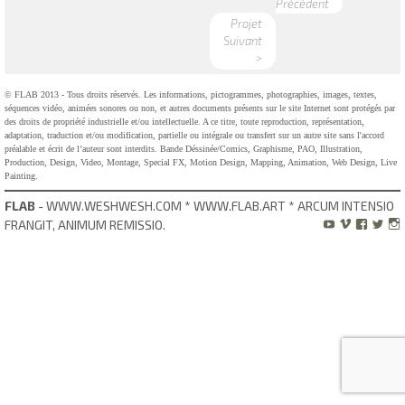
Précédent
Projet
Suivant
>
© FLAB 2013 - Tous droits réservés. Les informations, pictogrammes, photographies, images, textes,
séquences vidéo, animées sonores ou non, et autres documents présents sur le site Internet sont protégés par
des droits de propriété industrielle et/ou intellectuelle. A ce titre, toute reproduction, représentation,
adaptation, traduction et/ou modification, partielle ou intégrale ou transfert sur un autre site sans l'accord
préalable et écrit de l’auteur sont interdits. Bande Déssinée/Comics, Graphisme, PAO, Illustration,
Production, Design, Video, Montage, Special FX, Motion Design, Mapping, Animation, Web Design, Live
Painting.
FLAB
- WWW.WESHWESH.COM * WWW.FLAB.ART * ARCUM INTENSIO
FRANGIT, ANIMUM REMISSIO.




